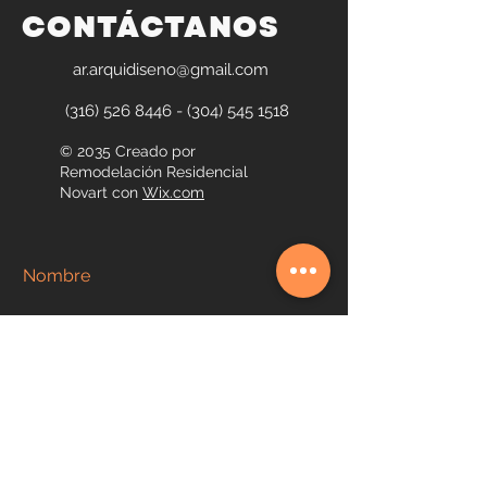
CONTÁCTANOS
ar.arquidiseno@gmail.com
(316) 526 8446 - (304) 545
1518
© 2035 Creado por
Remodelación Residencial
Novart con
Wix.com
Nombre
Apellido
Email